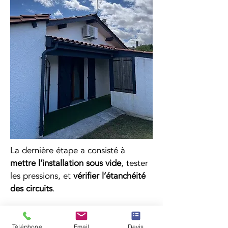
La dernière étape a consisté à 
mettre l’installation sous vide
, tester 
les pressions, et 
vérifier l’étanchéité 
des circuits
.
Une fois les tests réussis, nous avons 
mis en route le système, réglé les 
Téléphone
Email
Devis