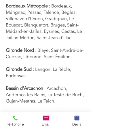
Bordeaux Métropole
: Bordeaux,
Mérignac, Pessac, Talence, Bègles,
Villenave-d'Ornon, Gradignan, Le
Bouscat, Blanquefort, Bruges, Saint-
Médard-en-Jalles, Eysines, Cestas, Le
Taillan-Médoc, Saint-Jean-d'Illac.
Gironde Nord
: Blaye, Saint-André-de-
Cubzac, Libourne, Saint-Émilion.
Gironde Sud
: Langon, La Réole,
Podensac.
Bassin d'Arcachon
: Arcachon,
Andernos-les-Bains, La Teste-de-Buch,
Gujan-Mestras, Le Teich.
Votre commune n'est pas listée ?
Contactez-nous, nous étudions toute
Téléphone
Email
Devis
demande dans le département.