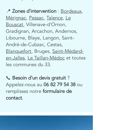
📍
Zones d'intervention
:
Bordeaux
,
Mérignac
,
Pessac
,
Talence
,
Le
Bouscat
, Villenave-d'Ornon,
Gradignan, Arcachon, Andernos,
Libourne, Blaye, Langon, Saint-
André-de-Cubzac, Cestas,
Blanquefort
, Bruges,
Saint-Médard-
en-Jalles
,
Le Taillan-Médoc
et toutes
les communes du 33.
📞
Besoin d'un devis gratuit
?
Appelez-nous au
06 82 79 54 38
ou
remplissez notre
formulaire de
contact
.